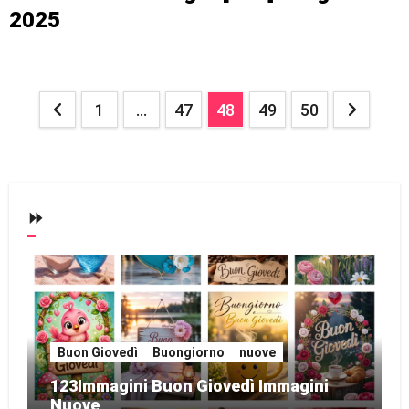
2025
Posts
1
…
47
48
49
50
pagination
⏩
Buon Giovedì
Buongiorno
nuove
123Immagini Buon Giovedì Immagini
Nuove