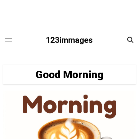
Skip
to
content
123immages
Good Morning