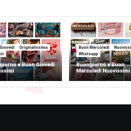
Giovedì
Originalissima
Buon Mercoledì
Nuoviss
ti
Whatsapp
giorno e Buon Giovedi
Buongiorno e Buon
issimi
Mercoledi Nuovissim