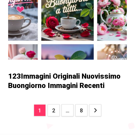
123Immagini Originali Nuovissimo
Buongiorno Immagini Recenti
Posts
1
2
…
8
pagination