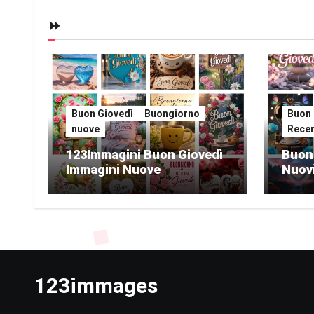
⏩
Buon Giovedì
Buongiorno
Buon 
nuove
Recen
123Immagini Buon Giovedì
Buon
Immagini Nuove
Nuov
123immages