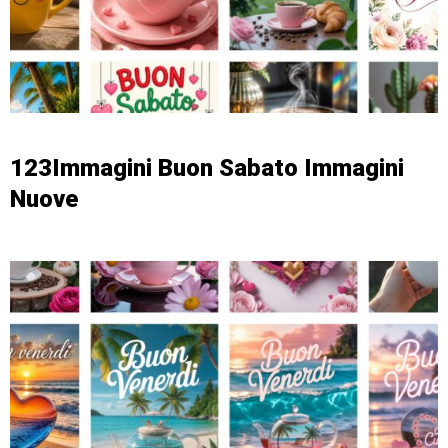
123Immagini Buon Sabato Immagini
Nuove