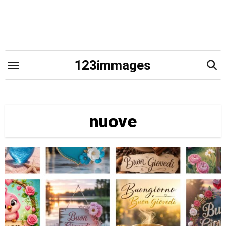
Skip
to
content
123immages
nuove