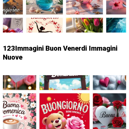
123Immagini Buon Venerdi Immagini
Nuove