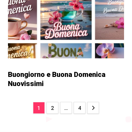
Buongiorno e Buona Domenica
Nuovissimi
Posts
1
2
…
4
pagination