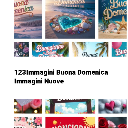
123Immagini Buona Domenica
Immagini Nuove