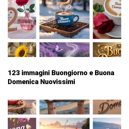
123 immagini Buongiorno e Buona
Domenica Nuovissimi