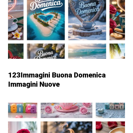
123Immagini Buona Domenica
Immagini Nuove