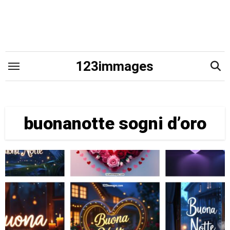
Skip
to
content
123immages
buonanotte sogni d’oro