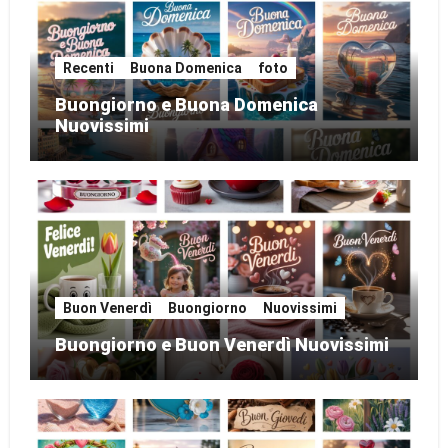
Recenti
Buona Domenica
foto
Buongiorno e Buona Domenica
Nuovissimi
Buon Venerdì
Buongiorno
Nuovissimi
Buongiorno e Buon Venerdì Nuovissimi