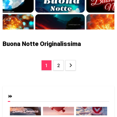
Buona Notte Originalissima
Posts
1
2
pagination
⏩