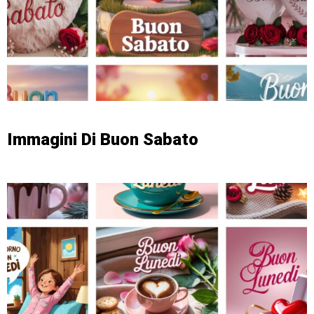
Immagini Di Buon Sabato