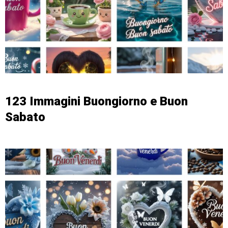
123 Immagini Buongiorno e Buon
Sabato