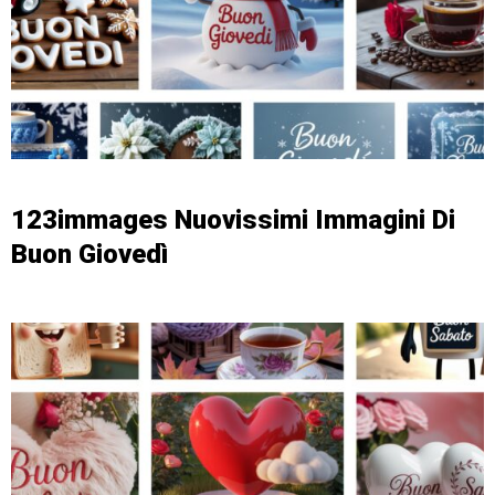
123immages Nuovissimi Immagini Di
Buon Giovedì