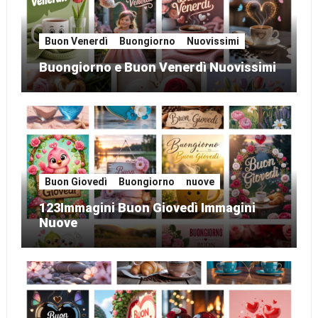
Buon Venerdì
Buongiorno
Nuovissimi
Buongiorno e Buon Venerdì Nuovissimi
Buon Giovedì
Buongiorno
nuove
123Immagini Buon Giovedì Immagini
Nuove