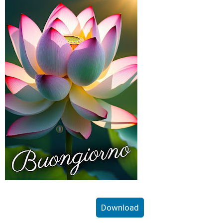
Download