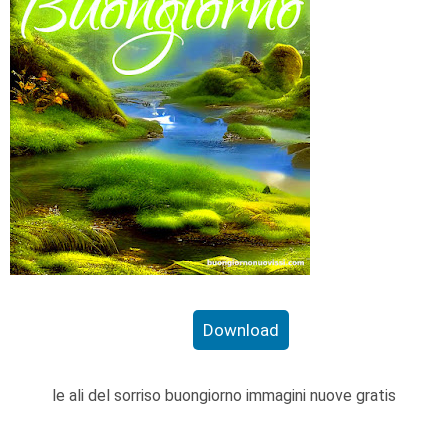
Download
le ali del sorriso buongiorno immagini nuove gratis