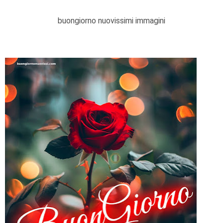
buongiorno nuovissimi immagini