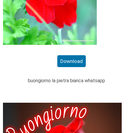
Download
buongiorno la pietra bianca whatsapp