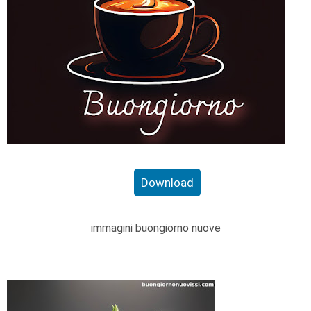
Download
immagini buongiorno nuove