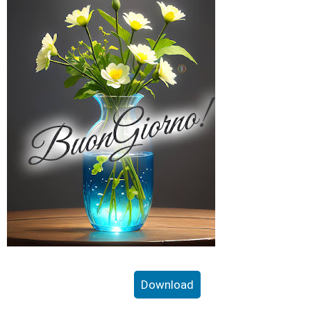
Download