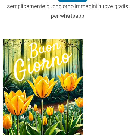
semplicemente buongiorno immagini nuove gratis
per whatsapp