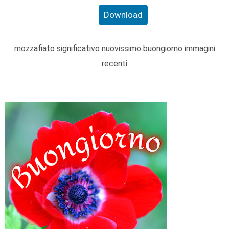
Download
mozzafiato significativo nuovissimo buongiorno immagini
recenti