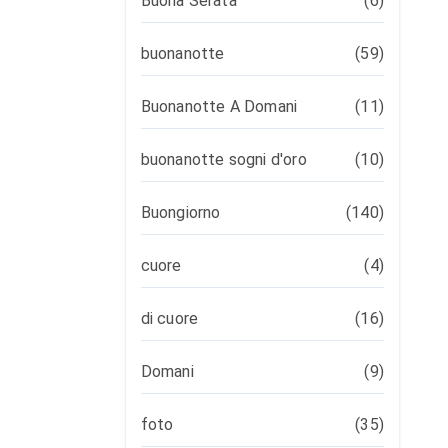
Buona Serata
(6)
buonanotte
(59)
Buonanotte A Domani
(11)
buonanotte sogni d'oro
(10)
Buongiorno
(140)
cuore
(4)
di cuore
(16)
Domani
(9)
foto
(35)