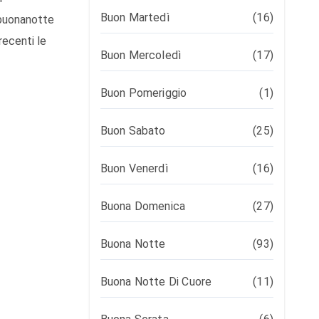
Buon Martedì
(16)
-buonanotte
recenti le
Buon Mercoledì
(17)
Buon Pomeriggio
(1)
Buon Sabato
(25)
Buon Venerdì
(16)
Buona Domenica
(27)
Buona Notte
(93)
Buona Notte Di Cuore
(11)