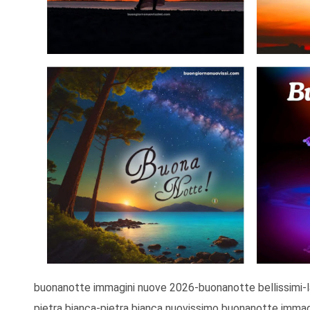
buonanotte immagini nuove 2026-buonanotte bellissimi-la pietra bianca immagini gratis per whatsapp-nuovissimi buonanotte la
pietra bianca-pietra bianca nuovissimo buonanotte immagi