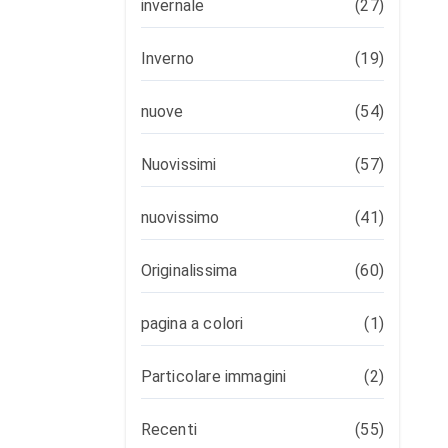
invernale
(27)
Inverno
(19)
nuove
(54)
Nuovissimi
(57)
nuovissimo
(41)
Originalissima
(60)
pagina a colori
(1)
Particolare immagini
(2)
Recenti
(55)