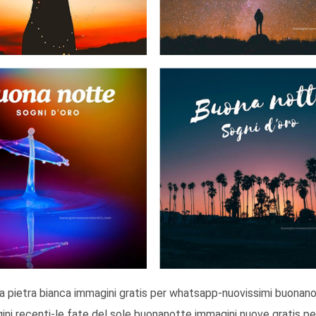
ni recenti-le fate del sole buonanotte immagini nuove gratis pe