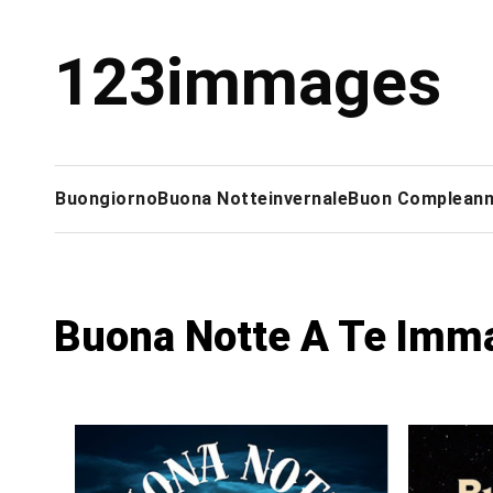
Skip
to
123immages
content
Buongiorno
Buona Notte
invernale
Buon Complean
Buona Notte A Te Imma