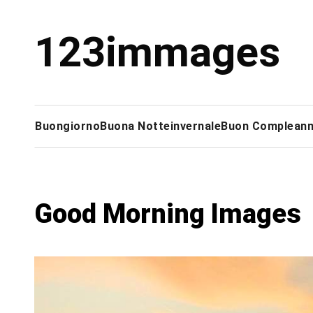
Skip
to
123immages
content
Buongiorno
Buona Notte
invernale
Buon Complean
Good Morning Images