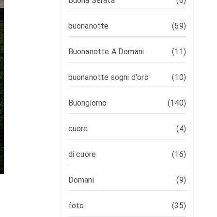
Buona Serata
(6)
buonanotte
(59)
Buonanotte A Domani
(11)
buonanotte sogni d'oro
(10)
Buongiorno
(140)
cuore
(4)
di cuore
(16)
Domani
(9)
foto
(35)