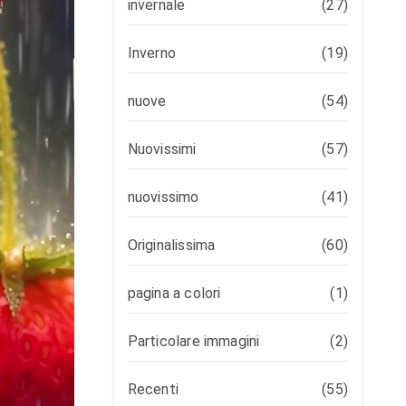
invernale
(27)
Inverno
(19)
nuove
(54)
Nuovissimi
(57)
nuovissimo
(41)
Originalissima
(60)
pagina a colori
(1)
Particolare immagini
(2)
Recenti
(55)