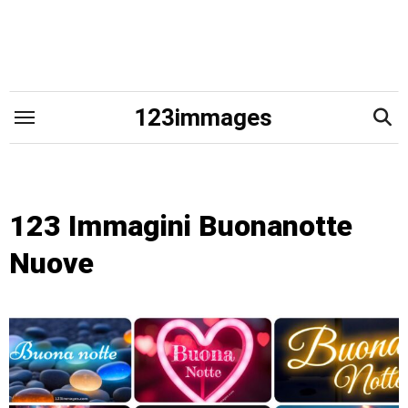
Skip
to
content
123immages
123 Immagini Buonanotte
Nuove