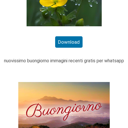
Download
nuovissimo buongiorno immagini recenti gratis per whatsapp