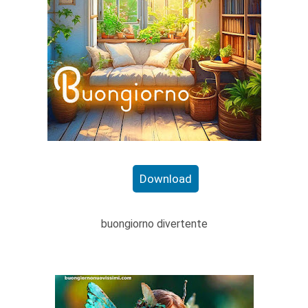
Download
buongiorno divertente