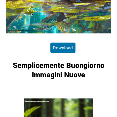
Download
Semplicemente Buongiorno
Immagini Nuove