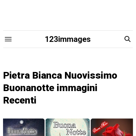
Skip
to
content
123immages
Pietra Bianca Nuovissimo
Buonanotte immagini
Recenti