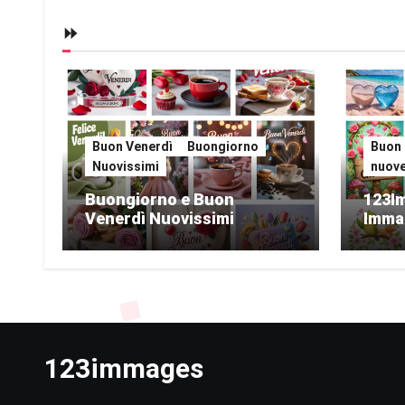
⏩
Buon Venerdì
Buongiorno
Buon 
Nuovissimi
nuov
Buongiorno e Buon
123I
Venerdì Nuovissimi
Imma
123immages