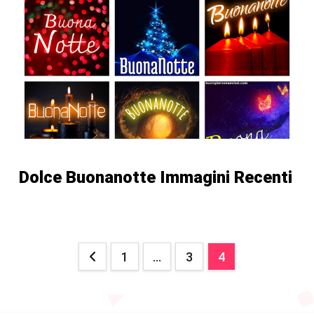
Dolce Buonanotte Immagini Recenti
Posts
1
…
3
4
pagination