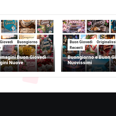
Giovedì
Buongiorno
Buon Giovedì
Originalis
e
Recenti
mmagini Buon Giovedì
Buongiorno e Buon Gi
gini Nuove
Nuovissimi