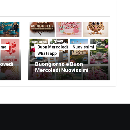
sima
Buon Mercoledì
Nuovissimi
Whatsapp
ovedi
Buongiorno e Buon
Mercoledi Nuovissimi