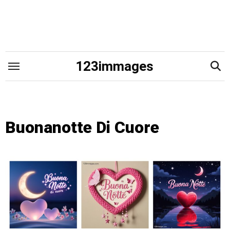
Skip
to
content
123immages
Buonanotte Di Cuore