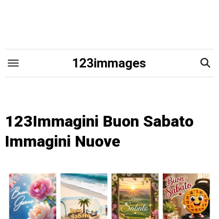
Skip
to
content
123immages
123Immagini Buon Sabato
Immagini Nuove