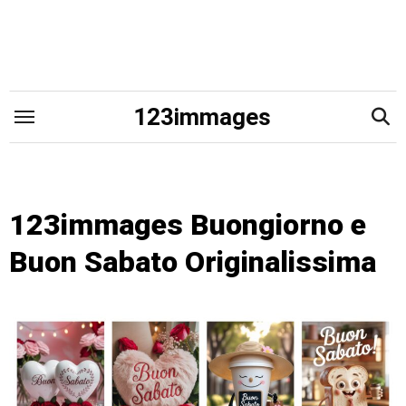
Skip
to
content
123immages
123immages Buongiorno e
Buon Sabato Originalissima